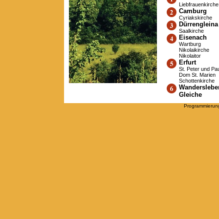
Liebfrauenkirche
Camburg
Cyriakskirche
Dürrengleina
Saalkirche
Eisenach
Wartburg
Nikolaikirche
Nikolaitor
Erfurt
St. Peter und Pa
Dom St. Marien
Schottenkirche
Wanderslebe
Gleiche
Programmierun